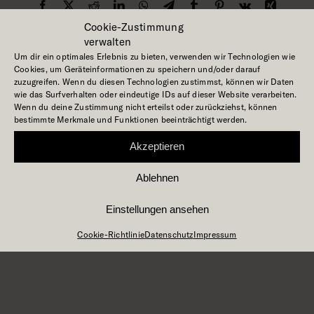
Facebook
X
Reddit
LinkedIn
WhatsApp
Telegram
Tumblr
Pinterest
Vk
Xing
E-
Cookie-Zustimmung
Mail
verwalten
Um dir ein optimales Erlebnis zu bieten, verwenden wir Technologien wie
Cookies, um Geräteinformationen zu speichern und/oder darauf
zuzugreifen. Wenn du diesen Technologien zustimmst, können wir Daten
Über den Autor:
grabner-design
wie das Surfverhalten oder eindeutige IDs auf dieser Website verarbeiten.
Wenn du deine Zustimmung nicht erteilst oder zurückziehst, können
bestimmte Merkmale und Funktionen beeinträchtigt werden.
Akzeptieren
Ähnliche Beiträge
Ablehnen
Einstellungen ansehen
Einbauküche
Apartmen
Cookie-Richtlinie
Datenschutz
Impressum
Büro
01 DE